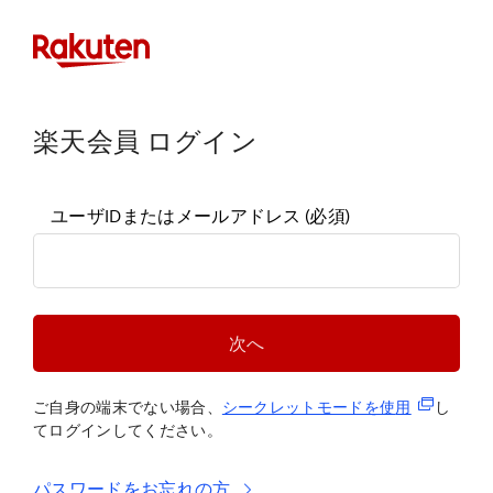
楽天会員 ログイン
ユーザIDまたはメールアドレス
(必須)
次へ
(新規タブ
ご自身の端末でない場合、
シークレットモードを使
用
し
てログインしてください。
パスワードをお忘れの方