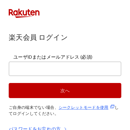
楽天会員 ログイン
ユーザIDまたはメールアドレス
(必須)
次へ
(新規タブ
ご自身の端末でない場合、
シークレットモードを使
用
し
てログインしてください。
パスワードをお忘れの方